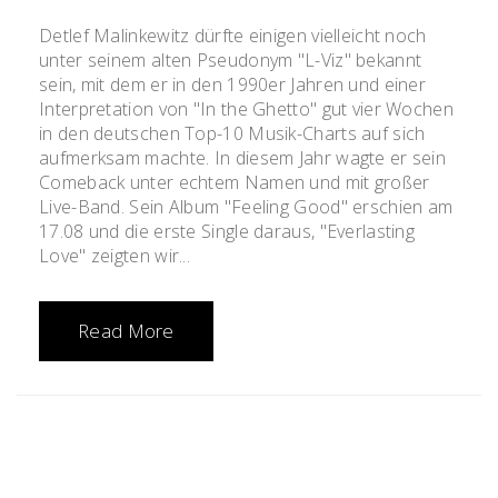
Detlef Malinkewitz dürfte einigen vielleicht noch
unter seinem alten Pseudonym "L-Viz" bekannt
sein, mit dem er in den 1990er Jahren und einer
Interpretation von "In the Ghetto" gut vier Wochen
in den deutschen Top-10 Musik-Charts auf sich
aufmerksam machte. In diesem Jahr wagte er sein
Comeback unter echtem Namen und mit großer
Live-Band. Sein Album "Feeling Good" erschien am
17.08 und die erste Single daraus, "Everlasting
Love" zeigten wir...
Read More