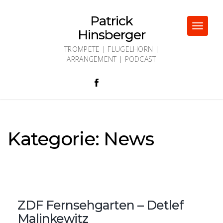
Skip
to
Patrick
content
Toggle
Hinsberger
navigat
TROMPETE | FLUGELHORN |
ARRANGEMENT | PODCAST
Kategorie:
News
ZDF Fernsehgarten – Detlef
Malinkewitz