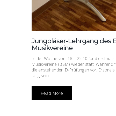
Jungbläser-Lehrgang des B
Musikvereine
In der Woche vom 18. - 22.10 fand erstmals
Musikvereine (BSM) wieder statt. Während fü
die anstehenden D-Prüfungen vor. Erstmals 
tätig sein.
Read More