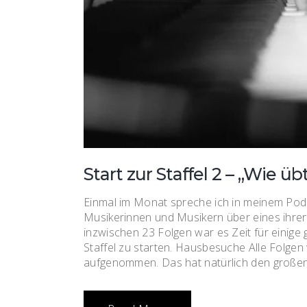
Start zur Staffel 2 – „Wie übt
Einmal im Monat spreche ich in meinem Podca
Musikerinnen und Musikern über eines ihre
inzwischen 23 Folgen war es Zeit für einige
Staffel zu starten. Hausbesuche Alle Folge
aufgenommen. Das hat natürlich den großen Vo