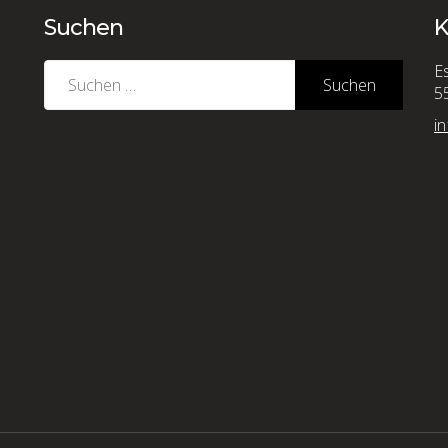
Suchen
K
Suchen
E
nach:
5
i