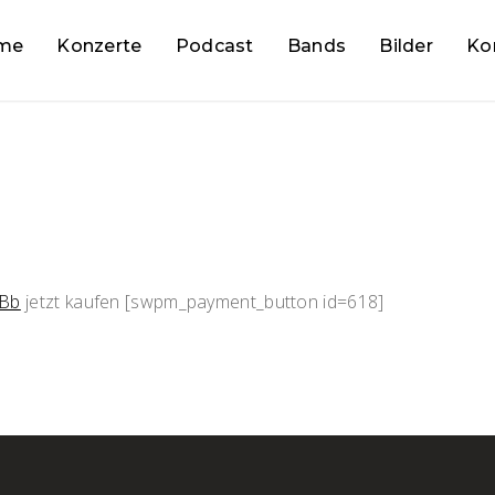
me
Konzerte
Podcast
Bands
Bilder
Ko
 Bb
jetzt kaufen [swpm_payment_button id=618]