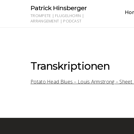
Skip
Patrick Hinsberger
to
Ho
content
TROMPETE | FLUGELHORN |
ARRANGEMENT | PODCAST
Transkriptionen
Potato Head Blues – Louis Armstrong – Sheet