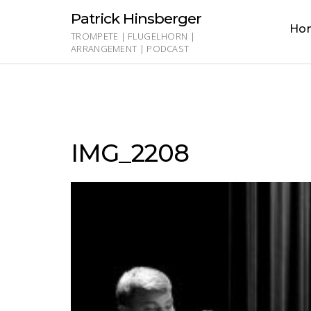
Skip
Patrick Hinsberger
to
Ho
content
TROMPETE | FLUGELHORN |
ARRANGEMENT | PODCAST
IMG_2208