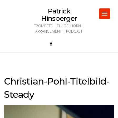
Skip
to
Patrick
content
Toggle
Hinsberger
navigat
TROMPETE | FLUGELHORN |
ARRANGEMENT | PODCAST
Christian-Pohl-Titelbild-
Steady